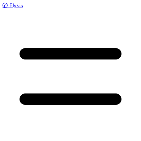
〄
Elykia