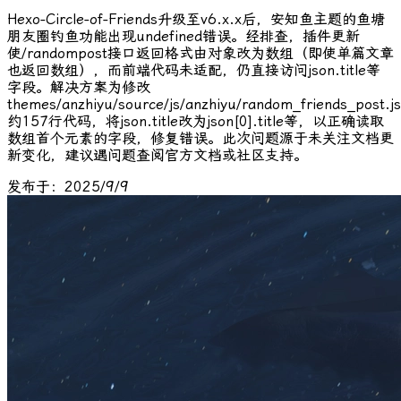
Hexo-Circle-of-Friends升级至v6.x.x后，安知鱼主题的鱼塘
朋友圈钓鱼功能出现undefined错误。经排查，插件更新
使/randompost接口返回格式由对象改为数组（即使单篇文章
也返回数组），而前端代码未适配，仍直接访问json.title等
字段。解决方案为修改
themes/anzhiyu/source/js/anzhiyu/random_friends_post.js
约157行代码，将json.title改为json[0].title等，以正确读取
数组首个元素的字段，修复错误。此次问题源于未关注文档更
新变化，建议遇问题查阅官方文档或社区支持。
发布于：2025/9/9